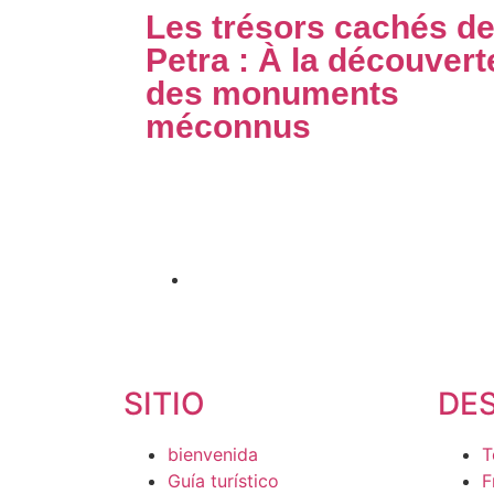
Les trésors cachés d
Petra : À la découvert
des monuments
méconnus
Découvrez les trésors cachés de Petra, la
merveille du monde. Plongez dans l'histoire 
explorez..
Publicado en
5 julio 2026
SITIO
DE
bienvenida
T
Guía turístico
F