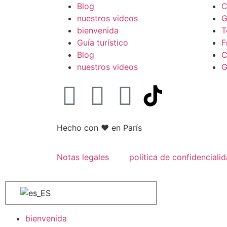
Blog
C
nuestros videos
G
bienvenida
T
Guía turístico
F
Blog
C
nuestros videos
G
Hecho con
❤ en París
Notas legales
política de confidenciali
bienvenida