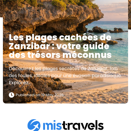
Les plages cachées de
Zanzibar : votre guide
des trésors méconnus
Découvrez les plages secrètes de Zanzibar, loin
des foules, idéales pour une évasion paradisiaque.
Explorez..
Published on
19 May 2026