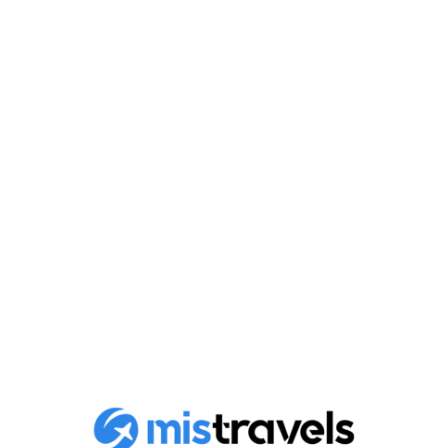
Les plages cachées de
Zanzibar : votre guide des
trésors méconnus
Découvrez les plages secrètes de Zanzibar, loin des
foules, idéales pour une évasion paradisiaque.
Explorez..
Publicado en
19 mayo 2026