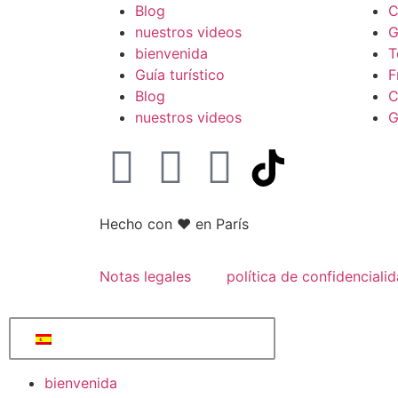
Blog
C
nuestros videos
G
bienvenida
T
Guía turístico
F
Blog
C
nuestros videos
G
Hecho con
❤ en París
Notas legales
política de confidenciali
bienvenida