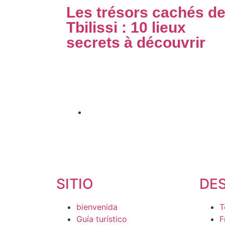
Les trésors cachés d
Tbilissi : 10 lieux
secrets à découvrir
Découvrez Tbilissi autrement avec notre
sélection des 10 lieux secrets à visiter. Évite
les foules..
Publicado en
20 mayo 2026
SITIO
DE
bienvenida
T
Guía turístico
F