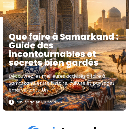
Que faire à Samarkand :
Guide des
incontournables et
secrets bien gardés
Découvrez les meilleures activités à faire à
Samarkand, entre histoire, culture et paysages
émerveillants. Un..
Publicado en
3 julio 2026